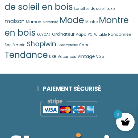
de soleil en bois
Lunettes de soleil
Luxe
Mode
Montre
maison
Maman
Montre
Maternité
en bois
Ordinateur
Papa
Randonnée
OLYCAT
PC
Portable
Shopiwin
Sport
Sac à main
Smartphone
Tendance
Vintage
USB
Vacances
Vélo
PAIEMENT SÉCURISÉ
0