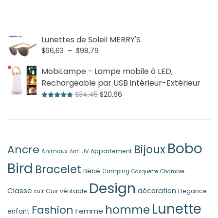
Lunettes de Soleil MERRY'S
Plage
$
66,63
–
$
98,79
de
MobiLampe - Lampe mobile à LED,
prix :
$66,63
Rechargeable par USB intérieur-Extérieur
à
Le
Le
$
34,45
$
20,66
Note
5.00
sur 5
$98,79
prix
prix
initial
actuel
était :
est :
$34,45.
$20,66.
Bobo
Ancre
Bijoux
Appartement
Animaux
Anti UV
Bird
Bracelet
Bébé
Camping
Casquette
Chambre
Design
Classe
décoration
Cuir véritable
Elegance
cuir
Lunette
homme
Fashion
Femme
enfant