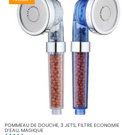
Les
options
peuvent
être
choisies
sur
la
page
du
produit
POMMEAU DE DOUCHE, 3 JETS, FILTRE ECONOMIE
D’EAU, MAGIQUE