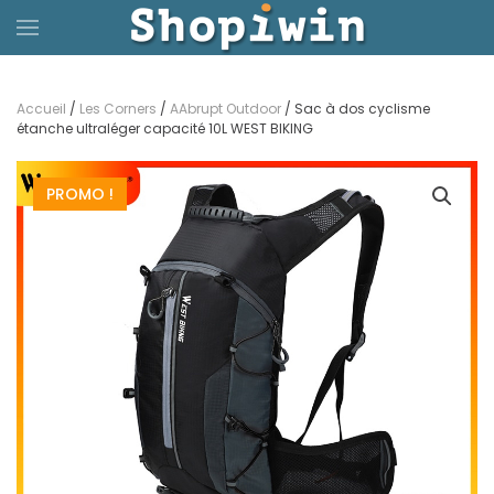
Passer
au
Accueil
/
Les Corners
/
AAbrupt Outdoor
/ Sac à dos cyclisme
contenu
étanche ultraléger capacité 10L WEST BIKING
principal
PROMO !