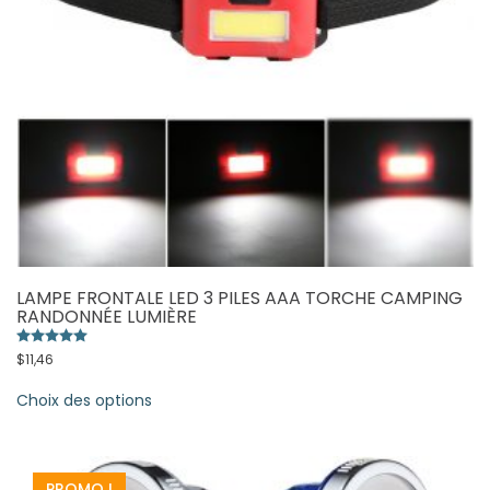
page
du
produit
LAMPE FRONTALE LED 3 PILES AAA TORCHE CAMPING
RANDONNÉE LUMIÈRE
Note
5.00
sur 5
$
11,46
Ce
Choix des options
produit
a
plusieurs
variations.
PROMO !