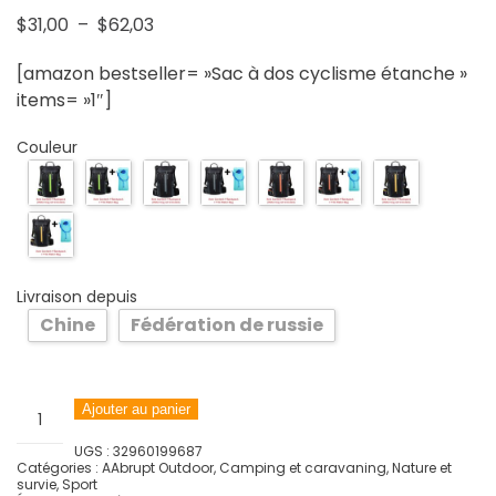
Plage
$
31,00
–
$
62,03
de
[amazon bestseller= »Sac à dos cyclisme étanche »
prix :
items= »1″]
$31,00
à
Couleur
$62,03
Livraison depuis
Chine
Fédération de russie
quantité
Ajouter au panier
de
UGS :
32960199687
Sac
Catégories :
AAbrupt Outdoor
,
Camping et caravaning
,
Nature et
à
survie
,
Sport