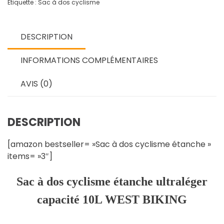
dos
Étiquette :
Sac à dos cyclisme
cyclisme
étanche
ultraléger
DESCRIPTION
capacité
10L
INFORMATIONS COMPLÉMENTAIRES
WEST
BIKING
AVIS (0)
DESCRIPTION
[amazon bestseller= »Sac à dos cyclisme étanche »
items= »3″]
Sac à dos cyclisme étanche ultraléger
capacité 10L WEST BIKING