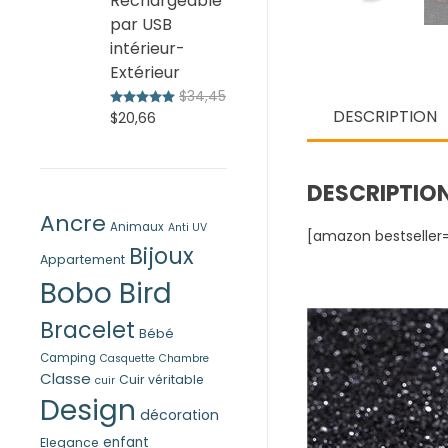
Rechargeable
$98,79
par USB
intérieur-
Extérieur
$
34,45
Note
5.00
sur 5
DESCRIPTION
Le
Le
$
20,66
prix
prix
initial
actuel
était :
est :
DESCRIPTIO
$34,45.
$20,66.
Ancre
Animaux
Anti UV
[amazon bestseller
Bijoux
Appartement
Bobo Bird
Bracelet
Bébé
Camping
Casquette
Chambre
Classe
Cuir véritable
cuir
Design
décoration
enfant
Elegance