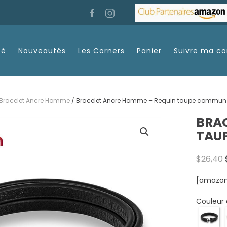
té
Nouveautés
Les Corners
Panier
Suivre ma 
Bracelet Ancre Homme
/ Bracelet Ancre Homme – Requin taupe commun
BRA
TAU
$
26,40
[amazon 
Couleur