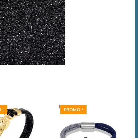
 !
PROMO !