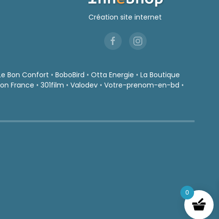
produit
produit
Création site internet
Le Bon Confort
•
BoboBird
•
Otta Energie
•
La Boutique
on France
•
301film
•
Valodev
•
Votre-prenom-en-bd
•
0