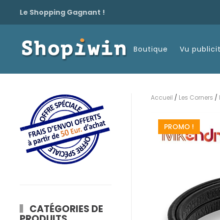
Le Shopping Gagnant !
Passer
au
Boutique
Vu publici
contenu
principal
Accueil
/
Les Corners
/
PROMO !
CATÉGORIES DE
PRODUITS