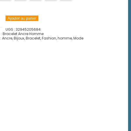
Ajouter au panier
UGS :
32945205684
 :
Bracelet Ancre Homme
 :
Ancre
,
Bijoux
,
Bracelet
,
Fashion
,
homme
,
Mode
n