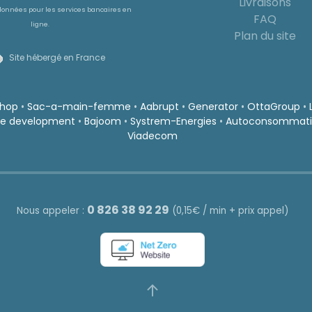
Livraisons
du
données pour les services bancaires en
oduit
FAQ
produit
ligne.
Plan du site
Site hébergé en France
shop
•
Sac-a-main-femme
•
Aabrupt
•
Generator
•
OttaGroup
•
e development
•
Bajoom
•
Systrem-Energies
•
Autoconsommati
Viadecom
0 826 38 92 29
Nous appeler :
(0,15€ / min + prix appel)