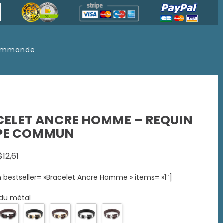
commande
CELET ANCRE HOMME – REQUIN
PE COMMUN
Le
Le
$
12,61
prix
prix
bestseller= »Bracelet Ancre Homme » items= »1″]
initial
actuel
était :
est :
 du métal
$26,40.
$12,61.