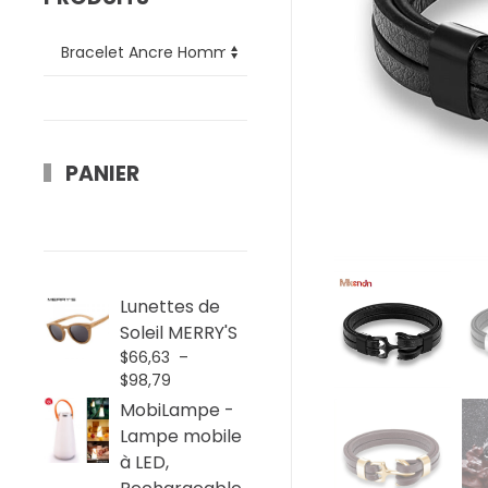
PANIER
Lunettes de
Soleil MERRY'S
$
66,63
–
Plage
$
98,79
de
MobiLampe -
prix :
Lampe mobile
$66,63
à LED,
à