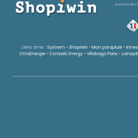
protection des 
pr
Liens amis :
Systrem
•
Shopiwin
•
Mon parapluie
•
Inne
OttaEnergie
•
Conseils Energy
•
Villabaga Paris
•
canopé