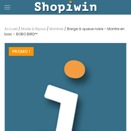
Passer
au
Accueil
/
Mode & Bijoux
/
Montres
/ Barge à queue noire – Montre en
contenu
bois – BOBO BIRD™
principal
PROMO !