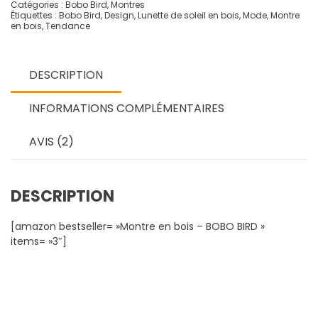
Catégories :
Bobo Bird
,
Montres
à
Étiquettes :
Bobo Bird
,
Design
,
Lunette de soleil en bois
,
Mode
,
Montre
queue
en bois
,
Tendance
noire
-
Montre
DESCRIPTION
en
bois
INFORMATIONS COMPLÉMENTAIRES
-
BOBO
AVIS (2)
BIRD™
DESCRIPTION
[amazon bestseller= »Montre en bois – BOBO BIRD »
items= »3″]