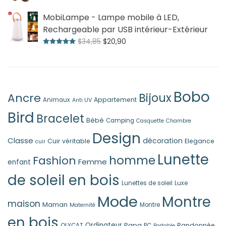
de
MobiLampe - Lampe mobile à LED,
prix :
$67,41
Rechargeable par USB intérieur-Extérieur
à
Le
Le
$
34,85
$
20,90
Note
5.00
sur 5
$99,94
prix
prix
initial
actuel
était :
est :
$34,85.
$20,90.
Bobo
Ancre
Bijoux
Appartement
Animaux
Anti UV
Bird
Bracelet
Bébé
Camping
Casquette
Chambre
Design
Classe
décoration
Cuir véritable
Elegance
cuir
Lunette
homme
Fashion
Femme
enfant
de soleil en bois
Lunettes de soleil
Luxe
Mode
Montre
maison
Maman
Montre
Maternité
en bois
Ordinateur
Papa
Randonnée
OLYCAT
PC
Portable