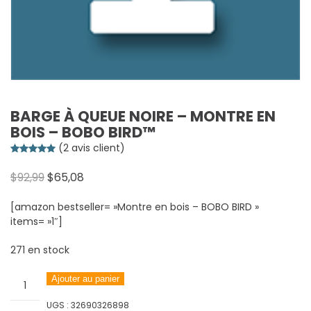
BARGE À QUEUE NOIRE – MONTRE EN
BOIS – BOBO BIRD™
(
2
avis client)
Noté
2
5.00
sur 5 basé sur
notations client
Le
Le
$
92,99
$
65,08
prix
prix
[amazon bestseller= »Montre en bois – BOBO BIRD »
initial
actuel
items= »1″]
était :
est :
$92,99.
$65,08.
271 en stock
quantité
Ajouter au panier
de
UGS :
32690326898
Barge