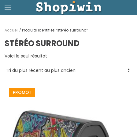
Passer
au
Accueil
/ Produits identifiés “stéréo surround”
contenu
STÉRÉO SURROUND
principal
Voici le seul résultat
PROMO !