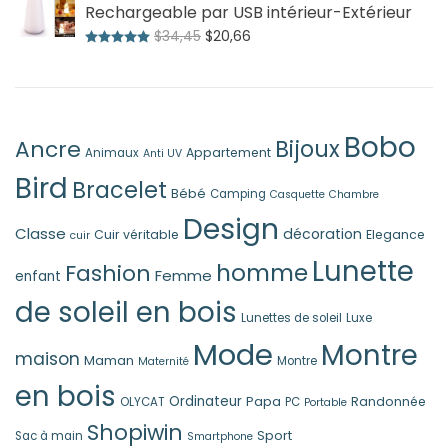
$66,63
Rechargeable par USB intérieur-Extérieur
à
Le
Le
$
34,45
$
20,66
Note
5.00
sur 5
$98,79
prix
prix
initial
actuel
était :
est :
$34,45.
$20,66.
Bobo
Ancre
Bijoux
Appartement
Animaux
Anti UV
Bird
Bracelet
Bébé
Camping
Casquette
Chambre
Design
Classe
décoration
Cuir véritable
Elegance
cuir
Lunette
homme
Fashion
Femme
enfant
de soleil en bois
Lunettes de soleil
Luxe
Mode
Montre
maison
Maman
Montre
Maternité
en bois
Ordinateur
Papa
Randonnée
OLYCAT
PC
Portable
Shopiwin
Sport
Sac à main
Smartphone