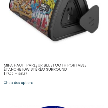
MIFA HAUT-PARLEUR BLUETOOTH PORTABLE
ÉTANCHE 10W STÉRÉO SURROUND
Plage
$
47,09
–
$
81,57
de
Ce
prix :
Choix des options
produit
$47,09
a
à
$81,57
plusieurs
variations.
Les