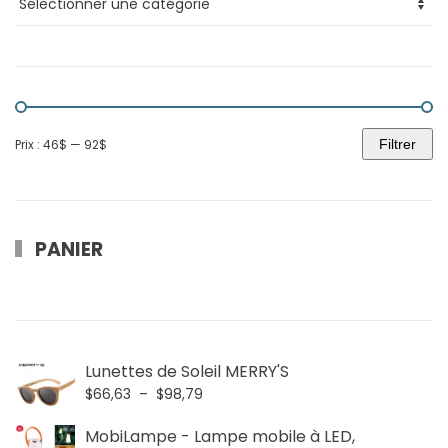
Prix :
46$
—
92$
Filtrer
Prix
Prix
min
max
PANIER
Lunettes de Soleil MERRY'S
Plage
$
66,63
–
$
98,79
de
MobiLampe - Lampe mobile à LED,
prix :