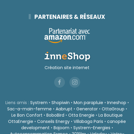
PARTENAIRES & RÉSEAUX
Création site internet
Liens amis :
Systrem
•
Shopiwin
•
Mon parapluie
•
Inneshop
•
Sac-a-main-femme
•
Aabrupt
•
Generator
•
OttaGroup
•
Le Bon Confort
•
BoboBird
•
Otta Energie
•
La Boutique
OttaEnergie
•
Conseils Energy
•
Villabaga Paris
•
canopée
development
•
Bajoom
•
Systrem-Energies
•
Autoconsommation France
•
301film
•
Valodev
•
Votre-