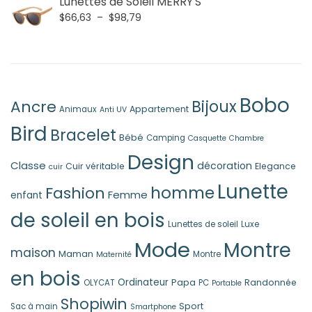
Lunettes de Soleil MERRY'S
initial
actuel
Plage
$
66,63
–
$
98,79
était :
est :
de
$34,45.
$20,66.
prix :
$66,63
à
$98,79
Bobo
Ancre
Bijoux
Appartement
Animaux
Anti UV
Bird
Bracelet
Bébé
Camping
Casquette
Chambre
Design
Classe
décoration
Cuir véritable
Elegance
cuir
Lunette
homme
Fashion
Femme
enfant
de soleil en bois
Lunettes de soleil
Luxe
Mode
Montre
maison
Maman
Montre
Maternité
en bois
Ordinateur
Papa
Randonnée
OLYCAT
PC
Portable
Shopiwin
Sport
Sac à main
Smartphone