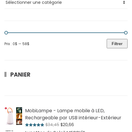
Prix :
0$
—
58$
Filtrer
Prix
Prix
min
max
PANIER
MobiLampe - Lampe mobile à LED,
Rechargeable par USB intérieur-Extérieur
Le
Le
$
34,45
$
20,66
Note
5.00
sur 5
prix
prix