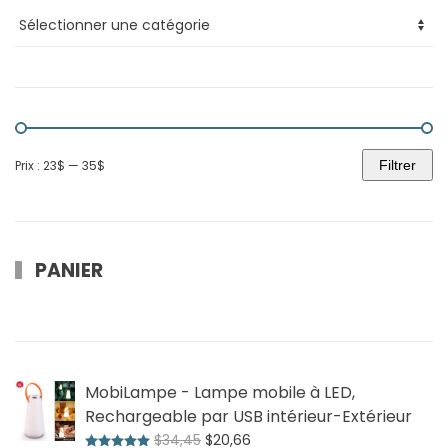
Prix :
23$
—
35$
Filtrer
Prix
Prix
min
max
PANIER
MobiLampe - Lampe mobile à LED,
Rechargeable par USB intérieur-Extérieur
Le
Le
$
34,45
$
20,66
Note
5.00
sur 5