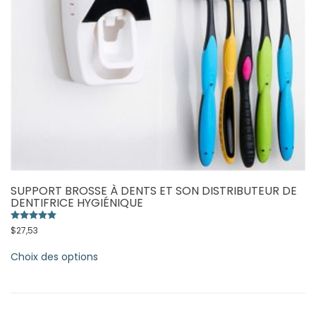
SUPPORT BROSSE À DENTS ET SON DISTRIBUTEUR DE
DENTIFRICE HYGIÉNIQUE
Note
5.00
sur 5
$
27,53
Ce
Choix des options
produit
a
plusieurs
variations.