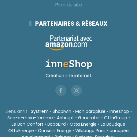
Plan du site
PARTENAIRES & RÉSEAUX
Création site internet
Liens amis :
Systrem
•
Shopiwin
•
Mon parapluie
•
Inneshop
•
Sac-a-main-femme
•
Aabrupt
•
Generator
•
OttaGroup
•
Le Bon Confort
•
BoboBird
•
Otta Energie
•
La Boutique
OttaEnergie
•
Conseils Energy
•
Villabaga Paris
•
canopée
development
•
Bajoom
•
Systrem-Energies
•