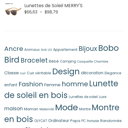
prix
prix
Lunettes de Soleil MERRY'S
initial
actuel
Plage
$
66,63
–
$
98,79
était :
est :
de
$34,45.
$20,66.
prix :
$66,63
à
$98,79
Bobo
Ancre
Bijoux
Appartement
Animaux
Anti UV
Bird
Bracelet
Bébé
Camping
Casquette
Chambre
Design
Classe
décoration
Cuir véritable
Elegance
cuir
Lunette
homme
Fashion
Femme
enfant
de soleil en bois
Lunettes de soleil
Luxe
Mode
Montre
maison
Maman
Montre
Maternité
en bois
Ordinateur
Papa
Randonnée
OLYCAT
PC
Portable